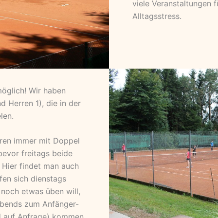
viele Veranstaltungen 
Alltagsstress.
möglich! Wir haben
 Herren 1), die in der
len.
erren immer mit Doppel
evor freitags beide
ier findet man auch
fen sich dienstags
noch etwas üben will,
 abends zum Anfänger-
nd auf Anfrage) kommen.