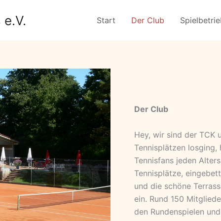
 e.V.
Start
Der Club
Spielbetri
Der Club
Hey, wir sind der TCK 
Tennisplätzen losging, 
Tennisfans jeden Alters
Tennisplätze, eingebett
und die schöne Terrass
ein. Rund 150 Mitglie
den Rundenspielen und